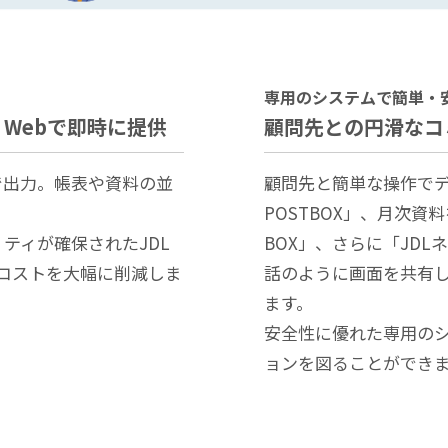
専⽤のシステムで簡単・
Webで即時に提供
顧問先との円滑なコ
で出力。帳表や資料の並
顧問先と簡単な操作でデ
POSTBOX」、月次資
ティが確保されたJDL
BOX」、さらに「JD
やコストを大幅に削減しま
話のように画面を共有
ます。
安全性に優れた専用の
ョンを図ることができ