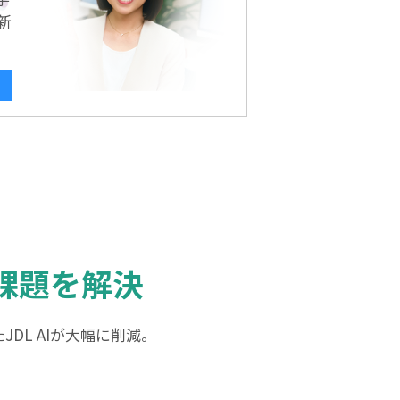
新
課題を解決
L AIが大幅に削減。
。