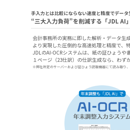
手入力とは比較にならない速度と精度でデータ
“三大入力負荷”を削減する「JDL AI
会計事務所の実務に即した解析・データ生成
より実現した圧倒的な高速処理と精度で、
JDLのAI-OCRシステムは、紙の証ひょ
１ページ（23仕訳）の仕訳生成なら、わずか0
※弊社所定のサーバーおよび証ひょう読取機器にて読み取り、J