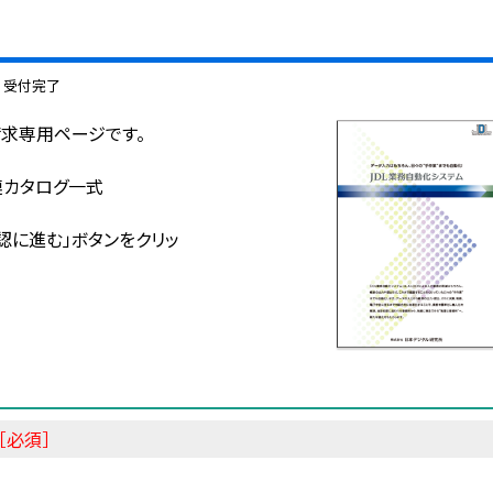
受付完了
請求専用ページです。
連カタログ一式
認に進む」ボタンをクリッ
［必須］