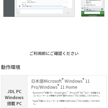
ご利用前にご確認ください
動作環境
®
®
日本語Microsoft
Windows
11
®
Pro/Windows
11 Home
JDL PC
®
™
®
™
*
Qualcomm
社製CPU（Snapdragon
、Microsoft
SQ1
など）を搭載する
®
®
コンピューター上で稼働するARM
版Windows
OSには対応しておりません。
Windows
®
®
*
Apple
社製コンピューター上で稼働するWindows
OSには対応しておりませ
搭載 PC
ん。