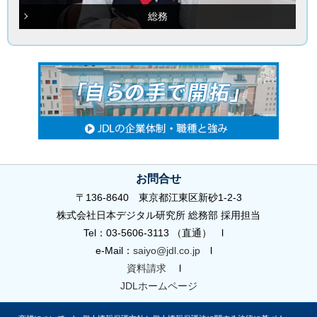
総務
お問合せ
〒136-8640 東京都江東区新砂1-2-3
株式会社日本デジタル研究所 総務部 採用担当
Tel：03-5606-3113 （直通） l
e-Mail：
saiyo@jdl.co.jp
l
資料請求
l
JDLホームページ